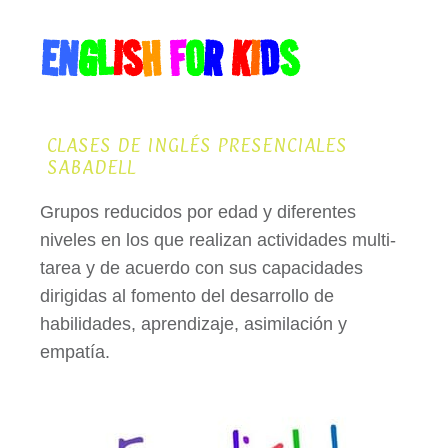
EN
GL
IS
H
F
O
R
K
I
D
S
CLASES DE INGLÉS PRESENCIALES
SABADELL
Grupos reducidos por edad y diferentes
niveles en los que realizan actividades multi-
tarea y de acuerdo con sus capacidades
dirigidas al fomento del desarrollo de
habilidades, aprendizaje, asimilación y
empatía.