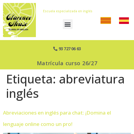
Escuela especializada en inglés
93 727 06 63
Matrícula curso 26/27
Etiqueta:
abreviatura
inglés
Abreviaciones en inglés para chat: ¡Domina el
lenguaje online como un pro!