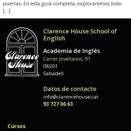
puertas. En esta guía completa, exploraremos todo
[…]
Clarence House School of
English
Academia de Inglés
Carrer Jovellanos, 91
08201
Sabadell
Datos de contacto
info@clarencehouse.cat
93 727 06 63
Cursos