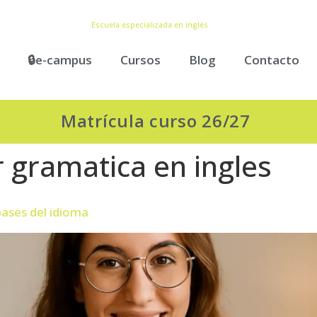
Escuela especializada en inglés
🔒e-campus
Cursos
Blog
Contacto
Matrícula curso 26/27
 gramatica en ingles
bases del idioma