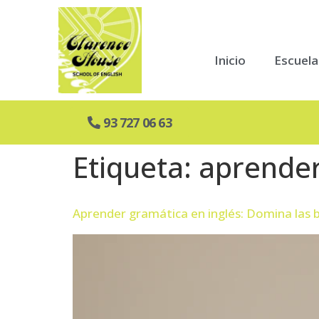
Inicio
Escuela
93 727 06 63
Etiqueta:
aprender
Aprender gramática en inglés: Domina las 