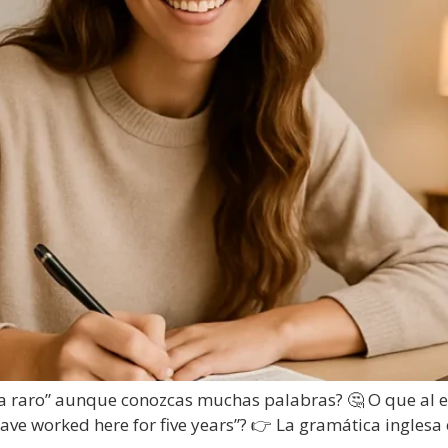
na raro” aunque conozcas muchas palabras? 🤔 O que al e
I have worked here for five years”? 👉 La gramática ingles