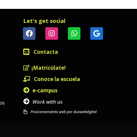
Let's get social
Contacta
¡Matricúlate!
Conoce la escuela
e-campus
Work with us
os
Posicionamiento web por duowebdigital