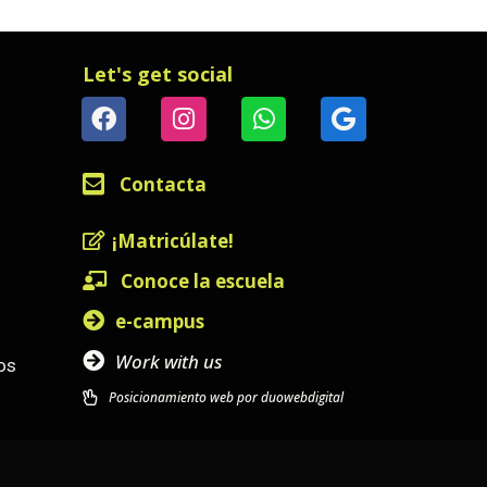
Let's get social
Contacta
¡Matricúlate!
Conoce la escuela
e-campus
Work with us
os
Posicionamiento web por duowebdigital