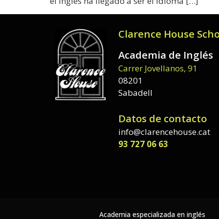
el inglés ha llegado a ser el idioma […]
Clarence House Scho
Academia de Inglés
Carrer Jovellanos, 91
08201
Sabadell
Datos de contacto
info@clarencehouse.cat
93 727 06 63
Academia especializada en inglés