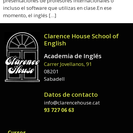
presentaciones de profesores internacionales o
incluso el software que utilizas en clase.En ese
momento, el inglés […]
Clarence House School of
English
Academia de Inglés
Carrer Jovellanos, 91
08201
Sabadell
Datos de contacto
info@clarencehouse.cat
93 727 06 63
Cursos