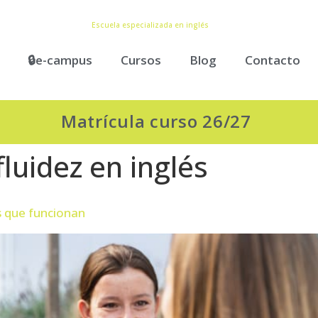
Escuela especializada en inglés
🔒e-campus
Cursos
Blog
Contacto
Matrícula curso 26/27
luidez en inglés
s que funcionan