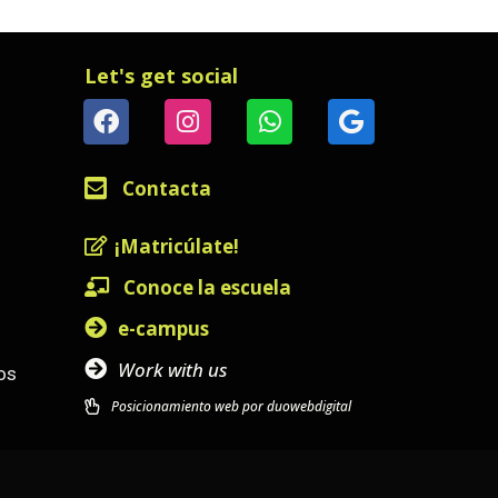
Let's get social
Contacta
¡Matricúlate!
Conoce la escuela
e-campus
Work with us
os
Posicionamiento web por duowebdigital