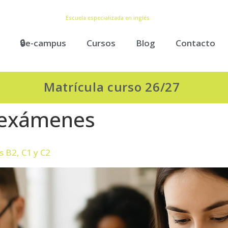
Escuela especializada en inglés
🔒e-campus
Cursos
Blog
Contacto
Matrícula curso 26/27
 exámenes
s B2, C1 y C2