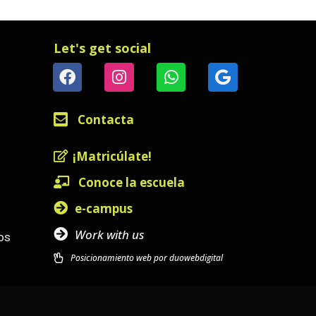
Let's get social
Contacta
¡Matricúlate!
Conoce la escuela
e-campus
Work with us
os
Posicionamiento web por duowebdigital