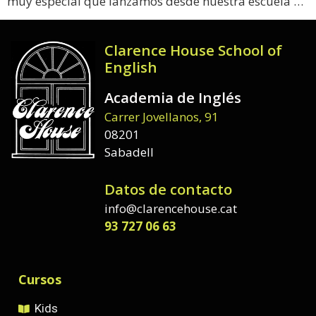
muy especial que lanzamos desde nuestra escuela …
Clarence House School of
English
Academia de Inglés
Carrer Jovellanos, 91
08201
Sabadell
Datos de contacto
info@clarencehouse.cat
93 727 06 63
Cursos
Kids