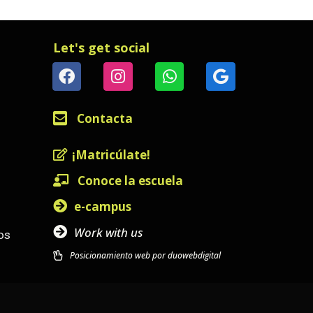
Let's get social
Contacta
¡Matricúlate!
Conoce la escuela
e-campus
Work with us
os
Posicionamiento web por duowebdigital