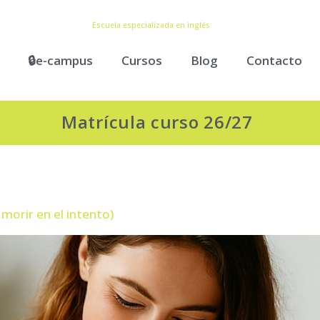
Escuela especializada en inglés
🔒e-campus
Cursos
Blog
Contacto
Matrícula curso 26/27
morir en el intento)