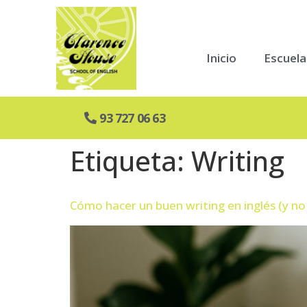
Inicio
Escuela
93 727 06 63
Etiqueta:
Writing
Cómo hacer un buen writing en inglés (y no 