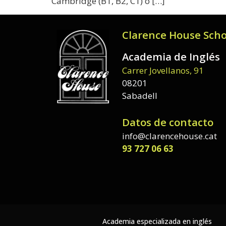
Cambridge (B1, B2, C1) o […]
Clarence House Scho
Academia de Inglés
Carrer Jovellanos, 91
08201
Sabadell
Datos de contacto
info@clarencehouse.cat
93 727 06 63
Academia especializada en inglés