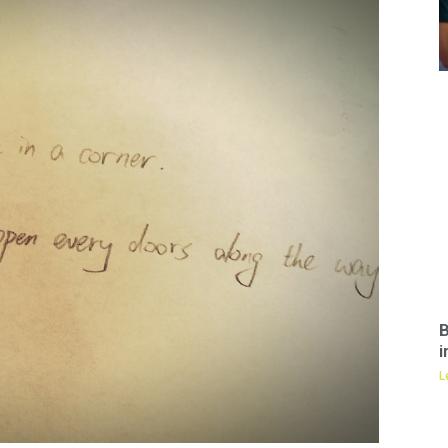
B
i
L