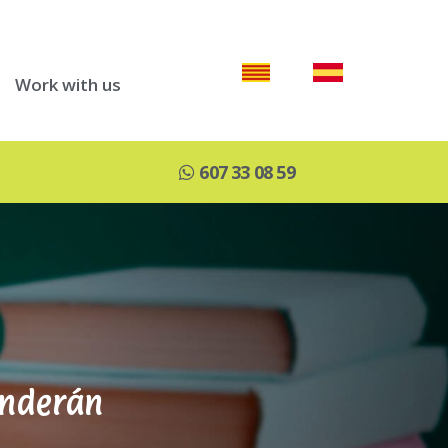
Work with us
607 33 08 59
enderán