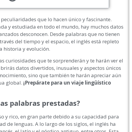
y peculiaridades que lo hacen único y fascinante.
da y estudiada en todo el mundo, hay muchos datos
vanzados desconocen. Desde palabras que no tienen
avés del tiempo y el espacio, el inglés está repleto
a historia y evolución.
as curiosidades que te sorprenderán y te harán ver el
brirás datos divertidos, inusuales y aspectos únicos
onocimiento, sino que también te harán apreciar aún
ua global.
¡Prepárate para un viaje lingüístico
tas palabras prestadas?
so y rico, en gran parte debido a su capacidad para
 de lenguas. A lo largo de los siglos, el inglés ha
és, el latín y el nórdico antiguo, entre otros. Esta