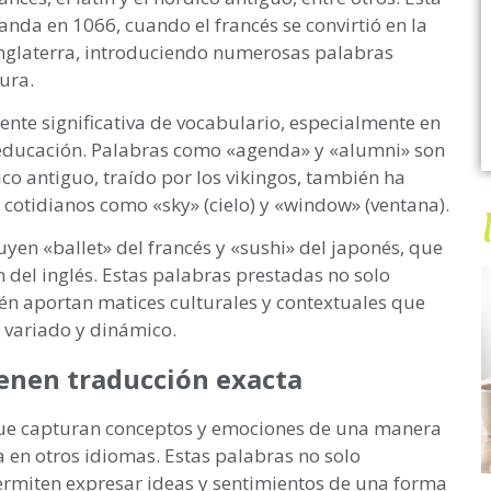
da en 1066, cuando el francés se convirtió en la
 Inglaterra, introduciendo numerosas palabras
tura.
uente significativa de vocabulario, especialmente en
a educación. Palabras como «agenda» y «alumni» son
ico antiguo, traído por los vikingos, también ha
s cotidianos como «sky» (cielo) y «window» (ventana).
yen «ballet» del francés y «sushi» del japonés, que
n del inglés. Estas palabras prestadas no solo
én aportan matices culturales y contextuales que
 variado y dinámico.
ienen traducción exacta
 que capturan conceptos y emociones de una manera
 en otros idiomas. Estas palabras no solo
ermiten expresar ideas y sentimientos de una forma