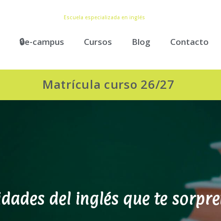
Escuela especializada en inglés
🔒e-campus
Cursos
Blog
Contacto
Matrícula curso 26/27
idades del inglés que te sorpr