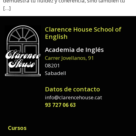
demuestra tu fluidez y coherencia, sino también tu
[…]
Clarence House School of
English
Academia de Inglés
Carrer Jovellanos, 91
08201
Sabadell
Datos de contacto
info@clarencehouse.cat
93 727 06 63
Cursos