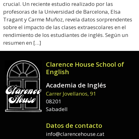
crucial. Un reciente estudio realizado por las
profesoras de la Universidad de Barcelona, Elsa
Tragant y Carme Muñoz, revela datos sorprendentes
sobre el impacto de las clases extraescolares en el
rendimiento de los estudiantes de inglés. Según un
resumen en […]
Clarence House School of
English
Academia de Inglés
Carrer Jovellanos, 91
08201
Sabadell
Datos de contacto
info@clarencehouse.cat