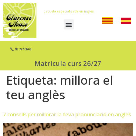
Escuela especializada en inglés
93 727 06 63
Matrícula curs 26/27
Etiqueta:
millora el
teu anglès
7 consells per millorar la teva pronunciació en anglès